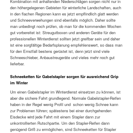
Kombination mit anhaltenden Niederschlägen sorgen nicht nur in
den höhergelegenen Gebieten für winterliche Landschaften, auch
in den flachen Regionen kann es jetzt empflindlich glatt werden
und Schneeverwehungen sind ebenfalls möglich. Daher sollte
man unbedingt noch prüfen, ob man für die kommenden Wochen
gut vorbereitet ist: Streugutboxen und anderen Geräte für den
professionellen Winterdienst sollten jetzt greifbar sein und daher
ist eine sorgfältige Bedarfsplanung empfehlenswert, so dass man
für den Ernstfall bestens gerüstet ist, denn jetzt sind viele
Schneeschieber, Anbaustreugeräte und vieles mehr noch gut
lieferbar.
Schneeketten für Gabelstapler sorgen für ausreichend Grip
im Winter
Um einen Gabelstapler im Winterdienst einsetzen zu können, ist
aber die sichere Fahrt grundlegend. Normale Gabelstapler-Reifen
haben in der Regel wenig Profil und schon wenig Schnee kann
zur Problemen führen; spätestens bei einer durchgehenden
Eisdecke wird jede Fahrt mit einem Stapler dann zur
unkontrollierten Rutschpartie. Um den Stapler-Reifen dann
genügend Griß zu ermöglichen, sind Schneeketten für Stapler