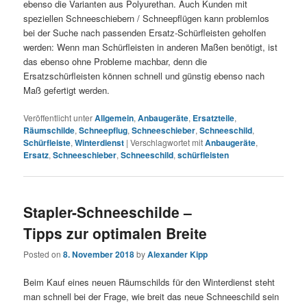
ebenso die Varianten aus Polyurethan. Auch Kunden mit
speziellen Schneeschiebern / Schneepflügen kann problemlos
bei der Suche nach passenden Ersatz-Schürfleisten geholfen
werden: Wenn man Schürfleisten in anderen Maßen benötigt, ist
das ebenso ohne Probleme machbar, denn die
Ersatzschürfleisten können schnell und günstig ebenso nach
Maß gefertigt werden.
Veröffentlicht unter
Allgemein
,
Anbaugeräte
,
Ersatzteile
,
Räumschilde
,
Schneepflug
,
Schneeschieber
,
Schneeschild
,
Schürfleiste
,
Winterdienst
|
Verschlagwortet mit
Anbaugeräte
,
Ersatz
,
Schneeschieber
,
Schneeschild
,
schürfleisten
Stapler-Schneeschilde –
Tipps zur optimalen Breite
Posted on
8. November 2018
by
Alexander Kipp
Beim Kauf eines neuen Räumschilds für den Winterdienst steht
man schnell bei der Frage, wie breit das neue Schneeschild sein