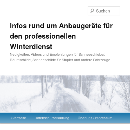
Such
Infos rund um Anbaugeräte für
den professionellen
Winterdienst
Neuigkeiten, Videos und Empfehlungen für Schneeschieber,
Räumschilde, Schneeschilde für Stapler und andere Fahrzeuge
Hauptmenü
Startseite
Datenschutzerklärung
Über uns / Impressum
Zum Inhalt wechseln
Zum sekundären Inhalt wechseln