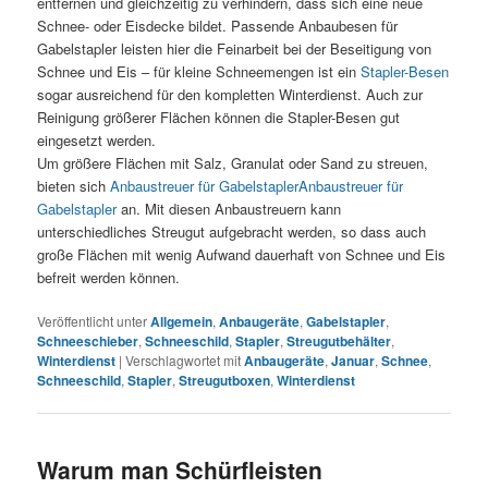
entfernen und gleichzeitig zu verhindern, dass sich eine neue
Schnee- oder Eisdecke bildet. Passende Anbaubesen für
Gabelstapler leisten hier die Feinarbeit bei der Beseitigung von
Schnee und Eis – für kleine Schneemengen ist ein
Stapler-Besen
sogar ausreichend für den kompletten Winterdienst. Auch zur
Reinigung größerer Flächen können die Stapler-Besen gut
eingesetzt werden.
Um größere Flächen mit Salz, Granulat oder Sand zu streuen,
bieten sich
Anbaustreuer für Gabelstapler
Anbaustreuer für
Gabelstapler
an. Mit diesen Anbaustreuern kann
unterschiedliches Streugut aufgebracht werden, so dass auch
große Flächen mit wenig Aufwand dauerhaft von Schnee und Eis
befreit werden können.
Veröffentlicht unter
Allgemein
,
Anbaugeräte
,
Gabelstapler
,
Schneeschieber
,
Schneeschild
,
Stapler
,
Streugutbehälter
,
Winterdienst
|
Verschlagwortet mit
Anbaugeräte
,
Januar
,
Schnee
,
Schneeschild
,
Stapler
,
Streugutboxen
,
Winterdienst
Warum man Schürfleisten