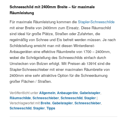
Schneeschild mit 2400mm Breite – für maximale
Räumleistung
Für maximale Räumleistung kommen die
Stapler-Schneeschilde
mit einer Breite von 2400mm zum Einsatz. Diese Räumschild
sind ideal für große Plätze, Straßen oder Zufahrten, die
regelmäßig von Schnee und Eis befreit werden müssen. Je nach
Schildstellung erreicht man mit diesen Winterdienst-
Anbaugeräten eine effektive Räumbreite von 1700 – 2400mm,
wobei die Schrägstellung des Schneeschilds einfach durch
Umstecken von Bolzen erfolgt. Mit Preisen ab 1391€ sind die
Stapler-Schneeschieber mit einer maximalen Räumbreite von
2400mm eine sehr attraktive Option für die Schneeräumung
großer Flächen / Straßen.
Veröffentlicht unter
Allgemein
,
Anbaugeräte
,
Gabelstapler
,
Räumschilde
,
Schneeschieber
,
Schneeschild
,
Stapler
|
Verschlagwortet mit
Breite
,
Gabelstapler
,
Schneeschieber
,
Schneeschild
,
Stapler
,
Tipps