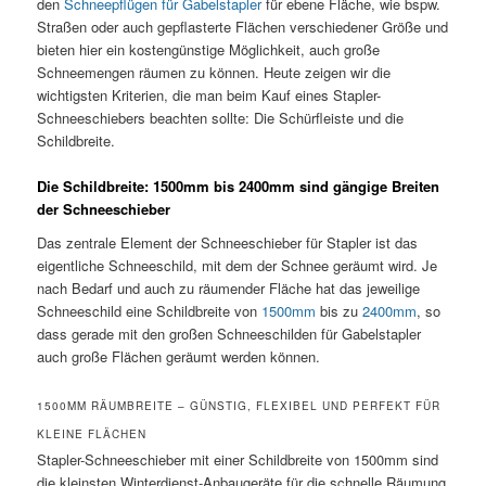
den
Schneepflügen für Gabelstapler
für ebene Fläche, wie bspw.
Straßen oder auch gepflasterte Flächen verschiedener Größe und
bieten hier ein kostengünstige Möglichkeit, auch große
Schneemengen räumen zu können. Heute zeigen wir die
wichtigsten Kriterien, die man beim Kauf eines Stapler-
Schneeschiebers beachten sollte: Die Schürfleiste und die
Schildbreite.
Die Schildbreite: 1500mm bis 2400mm sind gängige Breiten
der Schneeschieber
Das zentrale Element der Schneeschieber für Stapler ist das
eigentliche Schneeschild, mit dem der Schnee geräumt wird. Je
nach Bedarf und auch zu räumender Fläche hat das jeweilige
Schneeschild eine Schildbreite von
1500mm
bis zu
2400mm
, so
dass gerade mit den großen Schneeschilden für Gabelstapler
auch große Flächen geräumt werden können.
1500MM RÄUMBREITE – GÜNSTIG, FLEXIBEL UND PERFEKT FÜR
KLEINE FLÄCHEN
Stapler-Schneeschieber mit einer Schildbreite von 1500mm sind
die kleinsten Winterdienst-Anbaugeräte für die schnelle Räumung