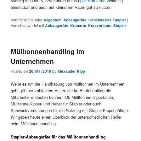
5000kg sind die Kurzvarianten der
Stapler-Kranarme
vielseitig
einsetzbar und auch auf kleinstem Raum gut zu nutzen.
Veröffentlicht unter
Allgemein
,
Anbaugeräte
,
Gabelstapler
,
Stapler
|
Verschlagwortet mit
Anbaugeräte
,
Kranarm
,
Kurzvariante
,
Stapler
Mülltonnenhandling im
Unternehmen
Posted on
26. Mai 2019
by
Alexander Kipp
Wenn es um die Handhabung von Mülltonnen im Unternehmen
geht, gibt es zahlreiche Helfer, die im Betriebsalltag die
Mitarbeiter entlasten können. Ob Mülltonnen-Kippstation,
Mülltonne-Kipper- und Heber für Stapler oder auch
Schwenkvorrichtungen für die Nutzung mit Stapler-Kippebhältern.
Wir geben heute einen Überblick der unterschiedlichen Helfer
beim Mülltonnenhandling.
Stapler-Anbaugeräte für das Mülltonnenhandling