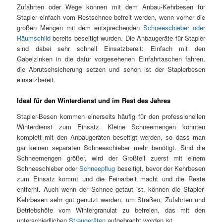
Zufahrten oder Wege können mit dem Anbau-Kehrbesen für
Stapler einfach vom Restschnee befreit werden, wenn vorher die
großen Mengen mit dem entsprechenden
Schneeschieber oder
Räumschild
bereits beseitigt wurden. Die Anbaugeräte für Stapler
sind dabei sehr schnell Einsatzbereit: Einfach mit den
Gabelzinken in die dafür vorgesehenen Einfahrtaschen fahren,
die Abrutschsicherung setzen und schon ist der Staplerbesen
einsatzbereit.
Ideal für den Winterdienst und im Rest des Jahres
Stapler-Besen kommen einerseits häufig für den professionellen
Winterdienst zum Einsatz. Kleine Schneemengen könnten
komplett mit den Anbaugeräten beseitigt werden, so dass man
gar keinen separaten Schneeschieber mehr benötigt. Sind die
Schneemengen größer, wird der Großteil zuerst mit einem
Schneeschieber oder
Schneepflug
beseitigt, bevor der Kehrbesen
zum Einsatz kommt und die Feinarbeit macht und die Reste
entfernt. Auch wenn der Schnee getaut ist, können die Stapler-
Kehrbesen sehr gut genutzt werden, um Straßen, Zufahrten und
Betriebshöfe vom Wintergranulat zu befreien, das mit den
unterschiedlichen
Streugeräten
aufgebracht worden ist.