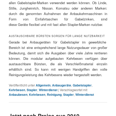
allen Gabelstapler-Marken verwendet werden können. Ob Linde,
Stille, Jungheinrich, Nissan. Komatsu oder anderen Marken:
durch die genormten Aufnahmen der Anbaukehrmaschinen in
Form von Einfahrtaschen für Gabelzinken, sind
diese Geräte flexibel und mit fast allen Stapler-Marken nutzbar.
AUSTAUSCHBARE BÜRSTEN SORGEN FÜR LANGE NUTZBARKEIT
Gerade bei Anbaugeräten für Gabelstapler im gewerbliche
Bereich ist eine entsprehchend lange Nutzungsdauer von großer
Bedeutung, damit sich die Ausgaben über viele Jahre rentieren
können. Die modular aufgebauten Kehrbesen verfügen über
austauschbare Bürsten, die als Verschleißmaterial einzeln
erhältlich sind. So kann mit wenigen Handgriffen den volle
Reinigungsleistung des Kehrbesens wieder hergestellt werden.
Veröffentlicht unter
Allgemein
,
Anbaugeräte
,
Gabelstapler
,
Kehrbesen
,
Stapler
,
Winterdienst
|
Verschlagwortet mit
Anbaubesen
,
Kehrbesen
,
Reinigung
,
Stapler
,
Winterdienst
Jetzt noch Preise aus 2019