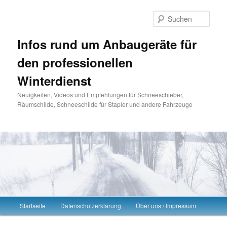
Such
Infos rund um Anbaugeräte für
den professionellen
Winterdienst
Neuigkeiten, Videos und Empfehlungen für Schneeschieber,
Räumschilde, Schneeschilde für Stapler und andere Fahrzeuge
Hauptmenü
Startseite
Datenschutzerklärung
Über uns / Impressum
Zum Inhalt wechseln
Zum sekundären Inhalt wechseln