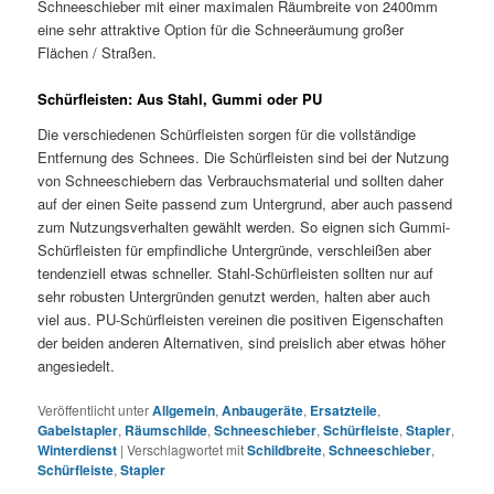
Schneeschieber mit einer maximalen Räumbreite von 2400mm
eine sehr attraktive Option für die Schneeräumung großer
Flächen / Straßen.
Schürfleisten: Aus Stahl, Gummi oder PU
Die verschiedenen Schürfleisten sorgen für die vollständige
Entfernung des Schnees. Die Schürfleisten sind bei der Nutzung
von Schneeschiebern das Verbrauchsmaterial und sollten daher
auf der einen Seite passend zum Untergrund, aber auch passend
zum Nutzungsverhalten gewählt werden. So eignen sich Gummi-
Schürfleisten für empfindliche Untergründe, verschleißen aber
tendenziell etwas schneller. Stahl-Schürfleisten sollten nur auf
sehr robusten Untergründen genutzt werden, halten aber auch
viel aus. PU-Schürfleisten vereinen die positiven Eigenschaften
der beiden anderen Alternativen, sind preislich aber etwas höher
angesiedelt.
Veröffentlicht unter
Allgemein
,
Anbaugeräte
,
Ersatzteile
,
Gabelstapler
,
Räumschilde
,
Schneeschieber
,
Schürfleiste
,
Stapler
,
Winterdienst
|
Verschlagwortet mit
Schildbreite
,
Schneeschieber
,
Schürfleiste
,
Stapler