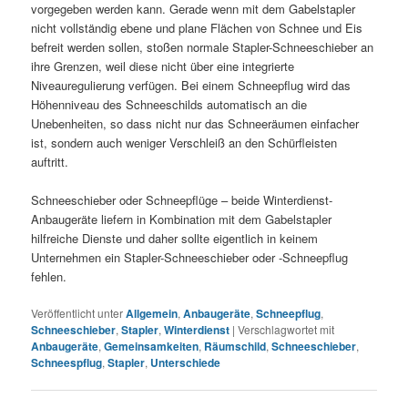
vorgegeben werden kann. Gerade wenn mit dem Gabelstapler
nicht vollständig ebene und plane Flächen von Schnee und Eis
befreit werden sollen, stoßen normale Stapler-Schneeschieber an
ihre Grenzen, weil diese nicht über eine integrierte
Niveauregulierung verfügen. Bei einem Schneepflug wird das
Höhenniveau des Schneeschilds automatisch an die
Unebenheiten, so dass nicht nur das Schneeräumen einfacher
ist, sondern auch weniger Verschleiß an den Schürfleisten
auftritt.
Schneeschieber oder Schneepflüge – beide Winterdienst-
Anbaugeräte liefern in Kombination mit dem Gabelstapler
hilfreiche Dienste und daher sollte eigentlich in keinem
Unternehmen ein Stapler-Schneeschieber oder -Schneepflug
fehlen.
Veröffentlicht unter
Allgemein
,
Anbaugeräte
,
Schneepflug
,
Schneeschieber
,
Stapler
,
Winterdienst
|
Verschlagwortet mit
Anbaugeräte
,
Gemeinsamkeiten
,
Räumschild
,
Schneeschieber
,
Schneespflug
,
Stapler
,
Unterschiede