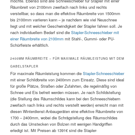
möchte. Ebenso sind alle Schneeschieber für Stapler mit einer
Räumbreit von 2100mm zweifach nach links und rechts
verstellbar, so dass man die effektive Räumbreite von 1500mm
bis 2100mm variieren kann – je nachdem wie viel Neuschnee
liegt und mit welcher Geschwindigkeit der Stapler fahren soll. Je
nach individuellem Bedarf sind die
Stapler-Schneeschieber mit
einer Räumbreite von 2100mm
mit Stahl-, Gummi- oder PU-
Schürfleiste erhältlich.
2400MM RÄUMBREITE – FÜR MAXIMALE RÄUMLEISTUNG MIT DEM
GABELSTAPLER
Für maximale Räumleistung kommen die
Stapler-Schneeschieber
mit einer Schildbreite von 2400mm zum Einsatz. Diese sind ideal
für große Plätze, Straßen oder Zufahrten, die regelmäßig von
Schnee und Eis befreit werden müssen. Je nach Schildstellung
(die Stellung des Räumschildes kann bei den Schneeschiebern
zweifach nach links und rechts verstellt werden) erreicht man mit
diesen Winterdienst-Anbaugeräten eine effektive Räumbreite von
1700 – 2400mm, wobei die Schrägstellung des Räumschildes
durch das Umstecken von Bolzen mit wenigen Handgriffen
erledigt ist. Mit Preisen ab 1391€ sind die Stapler-