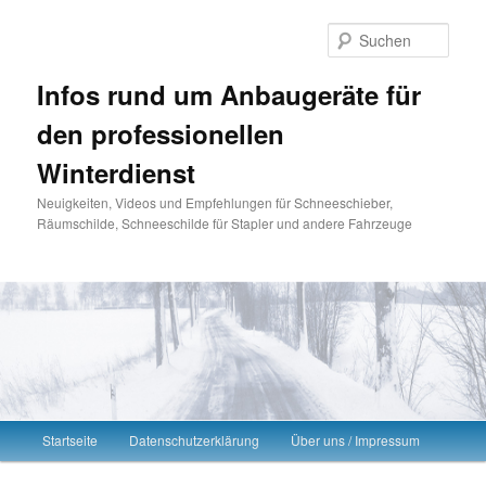
Such
Infos rund um Anbaugeräte für
den professionellen
Winterdienst
Neuigkeiten, Videos und Empfehlungen für Schneeschieber,
Räumschilde, Schneeschilde für Stapler und andere Fahrzeuge
Hauptmenü
Startseite
Datenschutzerklärung
Über uns / Impressum
Zum Inhalt wechseln
Zum sekundären Inhalt wechseln