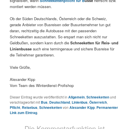
signalisiert, wann
Schneekettenpflicht für B
usse
herrscht bzw.
montiert werden müssen.
Ob der Süden Deutschlands, Österreich oder die Schweiz,
gerade Anbieter von Busreisen oder Busunternehmer tun gut
daran, rechtzeitig die Autobusse mit den passenden
Schneeketten auszustatten. So erspart man sich nicht nur
Geldbußen, sondern kann durch die
Schneeketten für Reis- und
Linienbusse
auch eine termingenaue und sichere Busreise für
die Teilnehmer garantieren.
Viele Grüße,
Alexander Kipp
Vom Team des Winterdienst-Profishop
Dieser Eintrag wurde veröffentlicht in
Allgemein
,
Schneeketten
und
verschlagwortet mit
Bus
,
Deutschland
,
Linienbus
,
Österreich
,
Pflicht
,
Reisebus
,
Schneeketten
von
Alexander Kipp
.
Permanenter
Link zum Eintrag
.
Die Kommentarfunktion ist