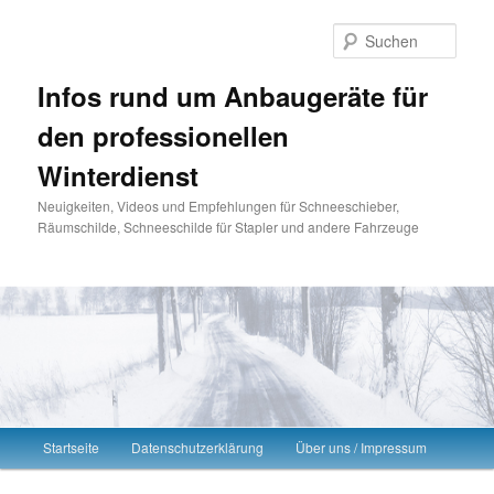
Such
Infos rund um Anbaugeräte für
den professionellen
Winterdienst
Neuigkeiten, Videos und Empfehlungen für Schneeschieber,
Räumschilde, Schneeschilde für Stapler und andere Fahrzeuge
Hauptmenü
Startseite
Datenschutzerklärung
Über uns / Impressum
Zum Inhalt wechseln
Zum sekundären Inhalt wechseln