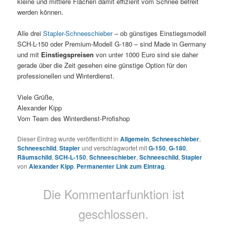
kleine und mittlere Flächen damit effizient vom Schnee befreit
werden können.
Alle drei
Stapler-Schneeschieber
– ob günstiges Einstiegsmodell
SCH-L-150 oder Premium-Modell G-180 – sind Made in Germany
und mit
Einstiegspreisen
von unter 1000 Euro sind sie daher
gerade über die Zeit gesehen eine günstige Option für den
professionellen und Winterdienst.
Viele Grüße,
Alexander Kipp
Vom Team des Winterdienst-Profishop
Dieser Eintrag wurde veröffentlicht in
Allgemein
,
Schneeschieber
,
Schneeschild
,
Stapler
und verschlagwortet mit
G-150
,
G-180
,
Räumschild
,
SCH-L-150
,
Schneeschieber
,
Schneeschild
,
Stapler
von
Alexander Kipp
.
Permanenter Link zum Eintrag
.
Die Kommentarfunktion ist
geschlossen.