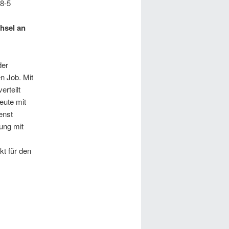
,8-5
hsel an
der
n Job. Mit
rteilt
eute mit
enst
ung mit
kt für den