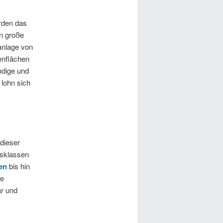
rden das
n große
anlage von
enflächen
ndige und
 lohn sich
dieser
isklassen
en
bis hin
te
ar und