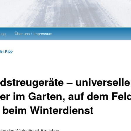
ung
Über uns / Impressum
hseln
er Kipp
dstreugeräte – universelle
fer im Garten, auf dem Fel
 beim Winterdienst
den des Winterdienst-Profishop,