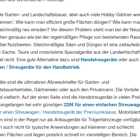
ele Garten- und Landschaftsbauer, aber auch viele Hobby-Gärtner we
ennen’: Wie kann man effizient große Flächen düngen? Wie kann ma
leichmäßig neu einsäen? Vor diesem Problem steht man bei der Neu
hen genauso wie bei der regelmäßigen Pflege von bestehenden Ras
 bei Nutzbeeten. Gleichmäßiges Säen und Düngen ist eine zeitaufwä
 Sache. Teure und motorisierte Spezialgeräte aus der Landwirtschaft
el nicht. Eine gute Alternative dazu sind
Handstreugeräte
oder auch
n / Streugeräte für den Handbetrieb
.
te sind die ultimativen Allzweckhelfer für Garten- und
sbauerbetriebe, Gärtnereien oder auch den Privatmann. Die Vorteile 
d vielfach. Auf der einen Seite sind die Handstreugeräte in vielen Pre
 angefangen bei sehr günstigen
220€ für einen einfachen Streuwag
ür einen Streuwagen / Handstreugerät der Premiumklasse
. Motorisier
en sind in der Regel nur als Anbaugeräte für Trägerfahrzeuge verfügb
h auch nicht für typische Anwendungen auf kleineren und schlecht
en Flächen und liegen preislich schnell im vierstelligen Bereich. Die