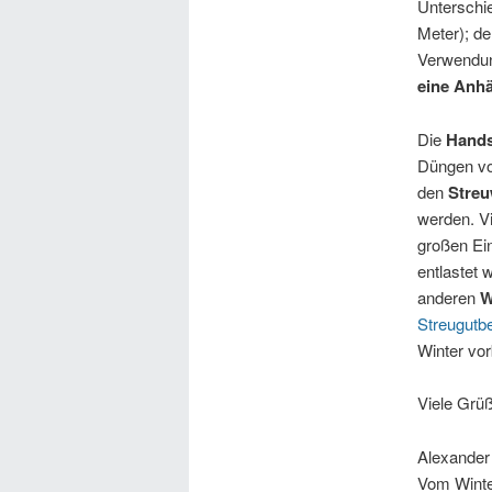
Unterschie
Meter); de
Verwendu
eine Anh
Die
Hands
Düngen von
den
Stre
werden. Vi
großen Ein
entlastet 
anderen
W
Streugutbe
Winter vor
Viele Grü
Alexander
Vom Winte