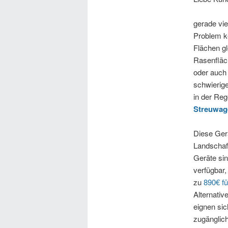
gerade vi
Problem k
Flächen g
Rasenfläc
oder auch
schwierige
in der Reg
Streuwage
Diese Gerä
Landschaft
Geräte sin
verfügbar,
zu
890€ f
Alternativ
eignen sic
zugänglich