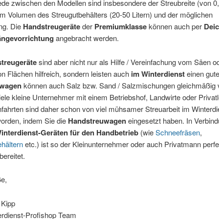
de zwischen den Modellen sind insbesondere der Streubreite (von 0
m Volumen des Streugutbehälters (20-50 Litern) und der möglichen
ng. Die
Handstreugeräte
der
Premiumklasse
können auch per
Deic
ängevorrichtung
angebracht werden.
treugeräte
sind aber nicht nur als Hilfe / Vereinfachung vom Säen o
 Flächen hilfreich, sondern leisten auch
im Winterdienst
einen gute
uwagen
können auch Salz bzw. Sand / Salzmischungen gleichmäßig ve
ele kleine Unternehmer mit einem Betriebshof, Landwirte oder Privatl
fahrten sind daher schon von viel mühsamer Streuarbeit im Winterdi
worden, indem Sie die
Handstreuwagen
eingesetzt haben. In Verbind
interdienst-Geräten für den Handbetrieb
(wie
Schneefräsen
,
hältern
etc.) ist so der Kleinunternehmer oder auch Privatmann perfe
bereitet.
ße,
 Kipp
rdienst-Profishop Team