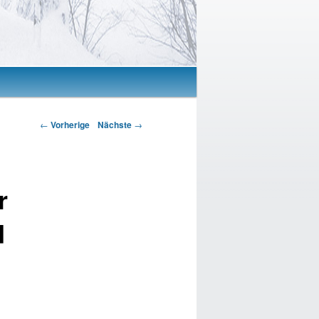
Artikelnavigation
←
Vorherige
Nächste
→
r
d