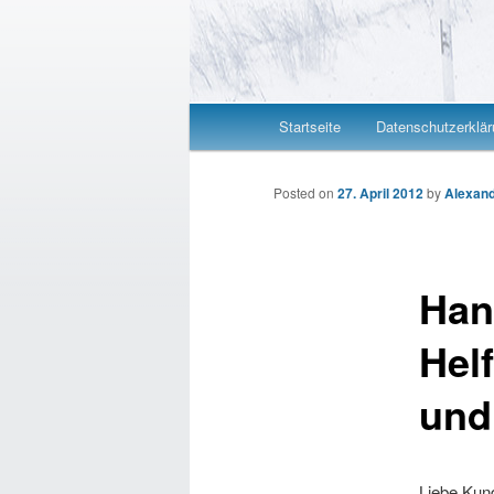
Hauptmenü
Startseite
Datenschutzerklär
Zum Inhalt wechseln
Zum sekundären Inhalt wec
Posted on
27. April 2012
by
Alexand
Han
Hel
und
Liebe Kun