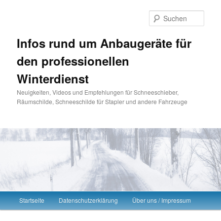
Such
Infos rund um Anbaugeräte für
den professionellen
Winterdienst
Neuigkeiten, Videos und Empfehlungen für Schneeschieber,
Räumschilde, Schneeschilde für Stapler und andere Fahrzeuge
Hauptmenü
Startseite
Datenschutzerklärung
Über uns / Impressum
Zum Inhalt wechseln
Zum sekundären Inhalt wechseln