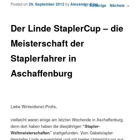
Posted on
29. September 2012
by
Alexander Kipp
Artikelnavigation
←
Vorherige
Nächste
→
Der Linde StaplerCup – die
Meisterschaft der
Staplerfahrer in
Aschaffenburg
Liebe Winterdienst-Profis,
vielleicht waren einige am letzten Wochende in Aschaffenburg,
denn dort haben haben die diesjährigen
“Stapler-
Weltmeisterschaften”
stattgefunden. Vom Gabelstapler-
Hersteller Linde ausgerichtet und mit breiter Unterstützung aus