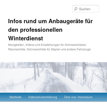
Such
Infos rund um Anbaugeräte für
den professionellen
Winterdienst
Neuigkeiten, Videos und Empfehlungen für Schneeschieber,
Räumschilde, Schneeschilde für Stapler und andere Fahrzeuge
Hauptmenü
Startseite
Datenschutzerklärung
Über uns / Impressum
Zum Inhalt wechseln
Zum sekundären Inhalt wechseln