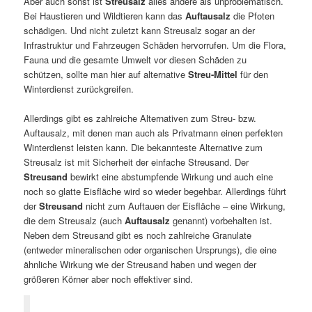
Aber auch sonst ist
Streusalz
alles andere als unproblematisch.
Bei Haustieren und Wildtieren kann das
Auftausalz
die Pfoten
schädigen. Und nicht zuletzt kann Streusalz sogar an der
Infrastruktur und Fahrzeugen Schäden hervorrufen. Um die Flora,
Fauna und die gesamte Umwelt vor diesen Schäden zu
schützen, sollte man hier auf alternative
Streu-Mittel
für den
Winterdienst zurückgreifen.
Allerdings gibt es zahlreiche Alternativen zum Streu- bzw.
Auftausalz, mit denen man auch als Privatmann einen perfekten
Winterdienst leisten kann. Die bekannteste Alternative zum
Streusalz ist mit Sicherheit der einfache Streusand. Der
Streusand
bewirkt eine abstumpfende Wirkung und auch eine
noch so glatte Eisfläche wird so wieder begehbar. Allerdings führt
der
Streusand
nicht zum Auftauen der Eisfläche – eine Wirkung,
die dem Streusalz (auch
Auftausalz
genannt) vorbehalten ist.
Neben dem Streusand gibt es noch zahlreiche Granulate
(entweder mineralischen oder organischen Ursprungs), die eine
ähnliche Wirkung wie der Streusand haben und wegen der
größeren Körner aber noch effektiver sind.