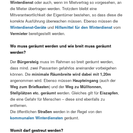
Winterdienst
oder auch, wenn im Mietvertrag so vorgesehen, an
die Mieter übertragen werden. Trotzdem bleibt eine
Mitverantwortlichkeit der Eigentümer bestehen, so dass diese die
korrekte Ausführung überwachen müssen. Ebenso müssen die
Winterdienst-Geräte
und
Hilfsmittel für den Winterdienst
vom
Vermieter
bereitgestellt werden.
Wo muss geräumt werden und wie breit muss geräumt
werden?
Der
Bürgersteig
muss im Rahmen so breit geräumt werden,
dass mind. zwei Passanten gefahrlos aneinander vorbeigehen
können. Die
minimale Räumbreite wird dabei mit 1,20m
angenommen wird. Ebenso müssen
Haupteingang
(auch der
Weg zum Briefkasten
) und der
Weg zu Mülltonnen,
Stellplätzen etc. geräumt
werden. Gleiches gilt für
Eiszapfen
,
die eine Gefahr für Menschen – diese sind ebenfalls zu
entfernen.
Die öffentlichen
Straßen
werden in der Regel von den
kommunalen Winterdiensten
geräumt.
Womit darf gestreut werden?